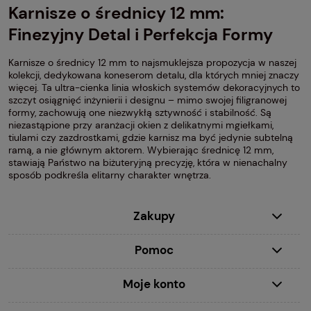
Karnisze o średnicy 12 mm:
Finezyjny Detal i Perfekcja Formy
Karnisze o średnicy 12 mm to najsmuklejsza propozycja w naszej
kolekcji, dedykowana koneserom detalu, dla których mniej znaczy
więcej. Ta ultra-cienka linia włoskich systemów dekoracyjnych to
szczyt osiągnięć inżynierii i designu – mimo swojej filigranowej
formy, zachowują one niezwykłą sztywność i stabilność. Są
niezastąpione przy aranżacji okien z delikatnymi mgiełkami,
tiulami czy zazdrostkami, gdzie karnisz ma być jedynie subtelną
ramą, a nie głównym aktorem. Wybierając średnicę 12 mm,
stawiają Państwo na biżuteryjną precyzję, która w nienachalny
sposób podkreśla elitarny charakter wnętrza.
Zakupy
Pomoc
Moje konto