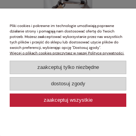
Pliki cookies i pokrewne im technologie umożliwiają poprawne
działanie strony i pomagają nam dostosować ofertę do Twoich
potrzeb. Możesz zaakceptować wykorzystanie przez nas wszystkich
tych plików i przejść do sklepu lub dostosować użycie plików do
swoich preferencji, wybierając opcję "Dostosuj zgody".
Donna karnisz Ø 20 aluminium w
Więcej o plikach cookies przeczytasz w naszej Polityce prywatności.
połączeniu z drewnem
1 385,80 zł
zaakceptuj tylko niezbędne
dostosuj zgody
do koszyka
zaakceptuj wszystkie