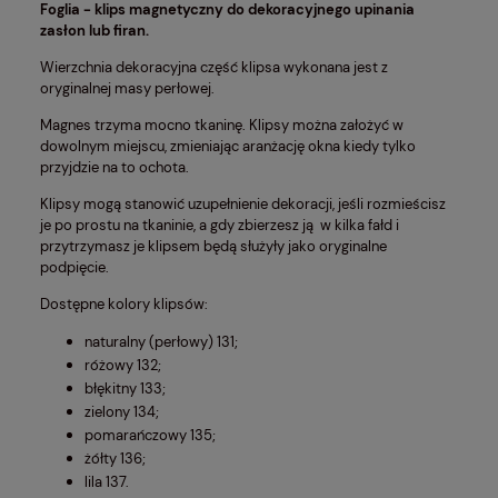
Foglia - klips magnetyczny do dekoracyjnego upinania
zasłon lub firan.
Wierzchnia dekoracyjna część klipsa wykonana jest z
oryginalnej masy perłowej.
Magnes trzyma mocno tkaninę. Klipsy można założyć w
dowolnym miejscu, zmieniając aranżację okna kiedy tylko
przyjdzie na to ochota.
Klipsy mogą stanowić uzupełnienie dekoracji, jeśli rozmieścisz
je po prostu na tkaninie, a gdy zbierzesz ją w kilka fałd i
przytrzymasz je klipsem będą służyły jako oryginalne
podpięcie.
Dostępne kolory klipsów:
naturalny (perłowy) 131;
różowy 132;
błękitny 133;
zielony 134;
pomarańczowy 135;
żółty 136;
lila 137.