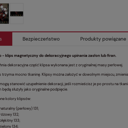
s
Bezpieczeństwo
Produkty powiązane
 - klips magnetyczny do dekoracyjnego upinania zasłon lub firan.
hnia dekoracyjna część klipsa wykonana jest z oryginalnej masy perłowej.
 trzyma mocno tkaninę. Klipsy można założyć w dowolnym miejscu, zmieniają
mogą stanowić uzupełnienie dekoracji, jeśli rozmieścisz je po prostu na tkanin
 będą służyły jako oryginalne podpięcie.
ne kolory klipsów:
naturalny (perłowy) 131;
różowy 132;
błękitny 133;
zielony 134;