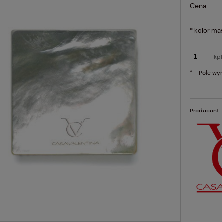
Cena:
*
kolor mas
kp
*
- Pole w
Producent: