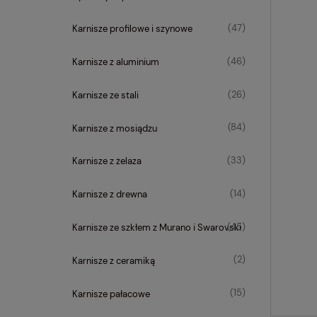
(47)
Karnisze profilowe i szynowe
(46)
Karnisze z aluminium
(26)
Karnisze ze stali
(84)
Karnisze z mosiądzu
(33)
Karnisze z żelaza
(14)
Karnisze z drewna
(45)
Karnisze ze szkłem z Murano i Swarovski
(2)
Karnisze z ceramiką
(15)
Karnisze pałacowe