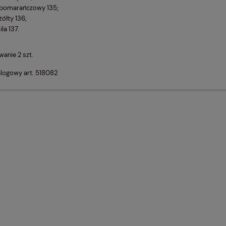
pomarańczowy 135;
żółty 136;
lila 137.
anie 2 szt.
alogowy art. 518082