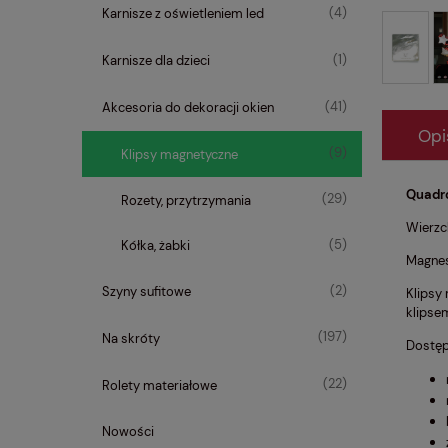
(4)
Karnisze z oświetleniem led
(1)
Karnisze dla dzieci
(41)
Akcesoria do dekoracji okien
Opi
(9)
Klipsy magnetyczne
Quadro
(29)
Rozety, przytrzymania
Wierzc
(5)
Kółka, żabki
Magnes
(2)
Szyny sufitowe
Klipsy 
klipsem
(197)
Na skróty
Dostęp
(22)
Rolety materiałowe
Nowości