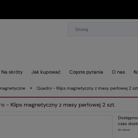
Na skróty
Jak kupować
Częste pytania
O nas
K
»
 magnetyczne
Quadro - Klips magnetyczny z masy perłowej 2 szt
o - Klips magnetyczny z masy perłowej 2 szt.
Dostępno
czas dost
:
dni robocze