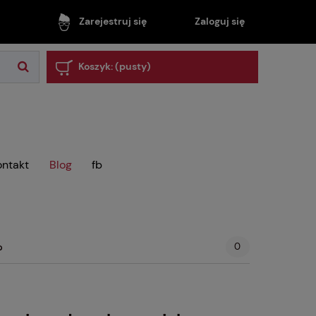
Zaloguj się
Zarejestruj się
Koszyk:
(pusty)
ontakt
Blog
fb
0
?