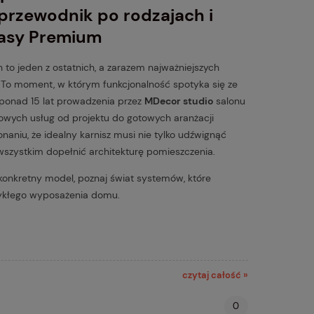
rzewodnik po rodzajach i
lasy Premium
 to jeden z ostatnich, a zarazem najważniejszych
 To moment, w którym funkcjonalność spotyka się ze
 ponad 15 lat prowadzenia przez
MDecor studio
salonu
sowych usług od projektu do gotowych aranżacji
onaniu, że idealny karnisz musi nie tylko udźwignąć
 wszystkim dopełnić architekturę pomieszczenia.
konkretny model, poznaj świat systemów, które
ykłego wyposażenia domu.
czytaj całość »
0