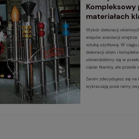
Kompleksowy p
materiałach k
Wybór dekoracji okiennych
etapów aranżacji wnętrza.
sztuką użytkową. W ciągu
dekoracji okien i komplek
utwierdziliśmy się w przek
ciężar tkaniny, ale przede
Zanim zdecydujesz się na 
wykraczają poza ramy zw