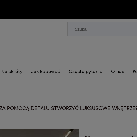
Na skróty
Jak kupować
Częste pytania
O nas
K
 ZA POMOCĄ DETALU STWORZYĆ LUKSUSOWE WNĘTRZE