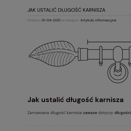
JAK USTALIĆ DŁUGOŚĆ KARNISZA
Dodano:
01-04-2021
w kategorii:
Artykuły informacyjne
Jak ustalić długość karnisza
Zamawiana długość karnisza
zawsze
dotyczy
długości