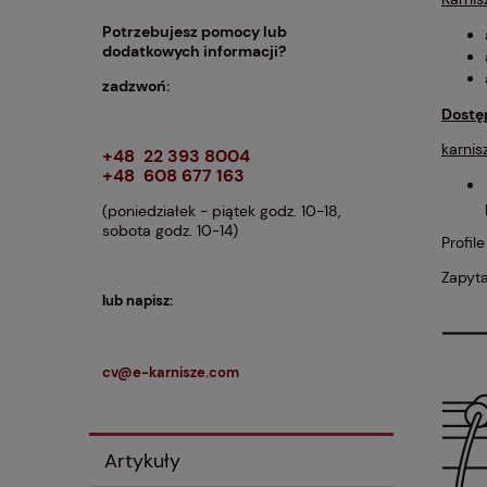
Potrzebujesz pomocy lub
dodatkowych informacji?
zadzwoń:
Dostę
karnis
+48 22 393 8004
+48 608 677 163
(poniedziałek - piątek godz. 10-18,
sobota godz. 10-14)
Profil
Zapyta
lub napisz:
cv@e-karnisze.com
Artykuły