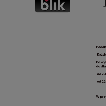
Podan
Każdy
Po wy
do dłu
do 20
od 22
W przy