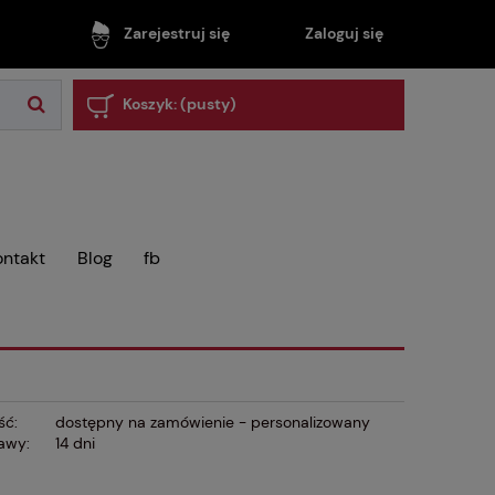
Zaloguj się
Zarejestruj się
Koszyk:
(pusty)
ontakt
Blog
fb
ść:
dostępny na zamówienie - personalizowany
awy:
14 dni