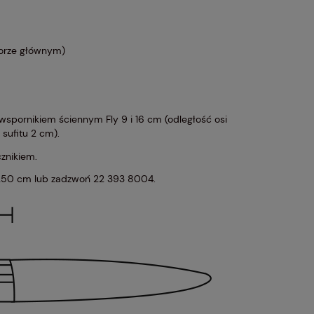
torze głównym)
wspornikiem ściennym Fly 9 i 16 cm (odległość osi
 sufitu 2 cm).
cznikiem.
j 250 cm lub zadzwoń
22 393 8004
.