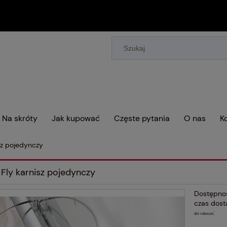
Na skróty
Jak kupować
Częste pytania
O nas
K
sz pojedynczy
 Fly karnisz pojedynczy
Dostępno
czas dost
:
dni robocze