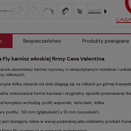
s
Bezpieczeństwo
Produkty powiązane
a Fly karnisz włoskiej firmy Casa Valentina
gancki aluminiowy karnisz szynowy o niespotykanym kształcie i unikal
czy rolkowych.
cyjne kółka otwarte od dołu ślizgają się na rolkach po górnej krawędzi 
alna nowoczesna forma karnisza i oryginalny sposób przesuwania tkani
d kompletu wchodzą: profil, wsporniki, końcówki, kółka.
ry profilu: 50 mm (głębokość) x 10 mm (wysokość).
z jest dostępny także w wersji podwójnej jako oddzielny produkt
Fiona
z Fiona Fly występuje w wersjach wykończenia: