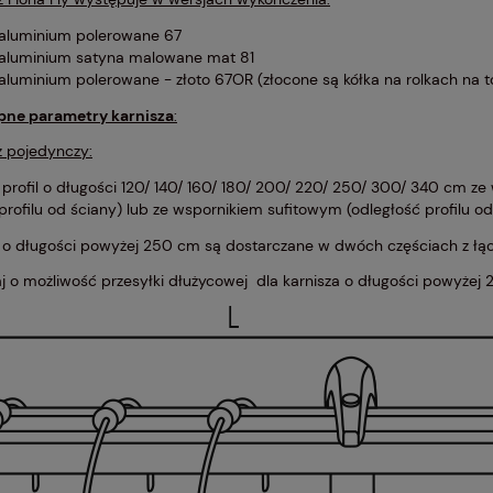
aluminium polerowane 67
aluminium satyna malowane mat 81
aluminium polerowane - złoto 67OR (złocone są kółka na rolkach na 
pne parametry karnisza
:
z pojedynczy:
profil o długości 120/ 140/ 160/ 180/ 200/ 220/ 250/ 300/ 340 cm ze 
profilu od ściany) lub ze wspornikiem sufitowym (odległość profilu od
e o długości powyżej 250 cm są dostarczane w dwóch częściach z łą
j
o możliwość przesyłki dłużycowej dla karnisza o długości powyże