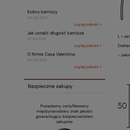
Kolory karniszy
06-02-2015
czytaj całość »
Jak ustalić długość karnisza
L = za
01-04-2021
Dokład
czytaj całość »
O firmie Casa Valentina
- zako
25-05-2015
czytaj całość »
Bezpieczne zakupy
Posiadamy certyfikowany
międzynarodowy znak jakości
gwarantujący bezpieczeństwo
zakupów