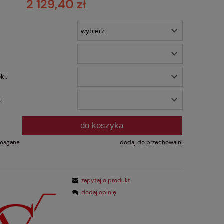
2 129,40 zł
ki:
:
do koszyka
l
ymagane
dodaj do przechowalni
zapytaj o produkt
dodaj opinię