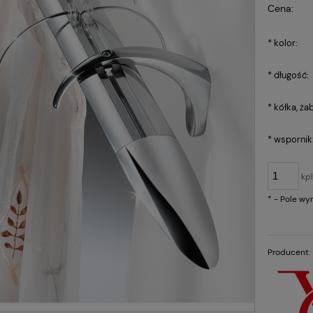
Cena:
*
kolor:
*
długość:
*
kółka, żab
*
wspornik
kp
*
- Pole w
Producent: