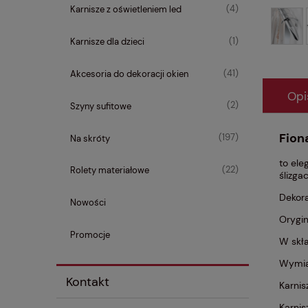
(4)
Karnisze z oświetleniem led
(1)
Karnisze dla dzieci
(41)
Akcesoria do dekoracji okien
Opi
(2)
Szyny sufitowe
Fion
(197)
Na skróty
to ele
(22)
Rolety materiałowe
ślizga
Dekora
Nowości
Orygin
Promocje
W skła
Wymia
Kontakt
Karnis
Karnis