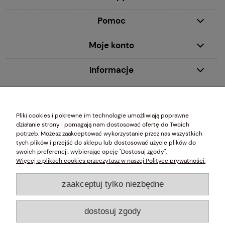
Pomoc
Moje konto
Informacje
MDecor studio Ewa Młynczyk 00-020 Warszawa, ul. Chmielna 2/31 wpisana do Centralnej Ewidencji i Informacji
Pliki cookies i pokrewne im technologie umożliwiają poprawne
o Działalności Gospodarczej (CEIDG) prowadzonej przez Ministra Gospodarki, NIP 5261049203 REGON
działanie strony i pomagają nam dostosować ofertę do Twoich
010761464
potrzeb. Możesz zaakceptować wykorzystanie przez nas wszystkich
tych plików i przejść do sklepu lub dostosować użycie plików do
swoich preferencji, wybierając opcję "Dostosuj zgody".
Więcej o plikach cookies przeczytasz w naszej Polityce prywatności.
Szlachetne Systemy Dekoracji Okien
zaakceptuj tylko niezbędne
Karnisze z czystego mosiądzu
dostosuj zgody
Karnisze ze stali szlachetnej