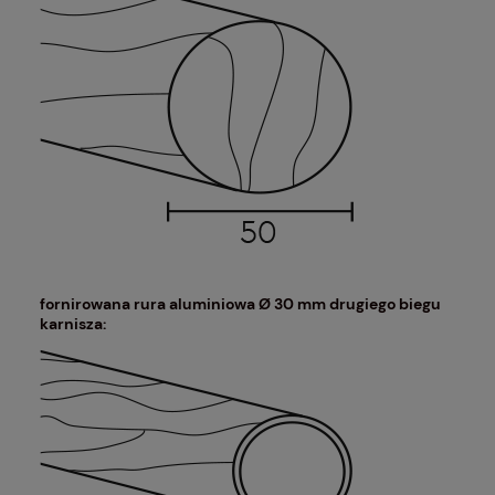
fornirowana rura aluminiowa Ø 30 mm drugiego biegu
karnisza: