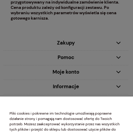
przygotowywany na indywidualne zamówienie klienta.
Cena produktu zależy od konfiguracji zestawu. Po
wybraniu wszystkich parametrów wyświetla się cena
gotowego karnisza.
Zakupy
Pomoc
Moje konto
Informacje
MDecor studio Ewa Młynczyk 00-020 Warszawa, ul. Chmielna 2/31 wpisana do Centralnej Ewidencji i Informacji
Pliki cookies i pokrewne im technologie umożliwiają poprawne
o Działalności Gospodarczej (CEIDG) prowadzonej przez Ministra Gospodarki, NIP 5261049203 REGON
działanie strony i pomagają nam dostosować ofertę do Twoich
010761464
potrzeb. Możesz zaakceptować wykorzystanie przez nas wszystkich
tych plików i przejść do sklepu lub dostosować użycie plików do