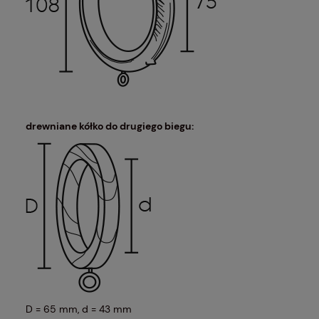
drewniane kółko do drugiego biegu:
D = 65 mm, d = 43 mm