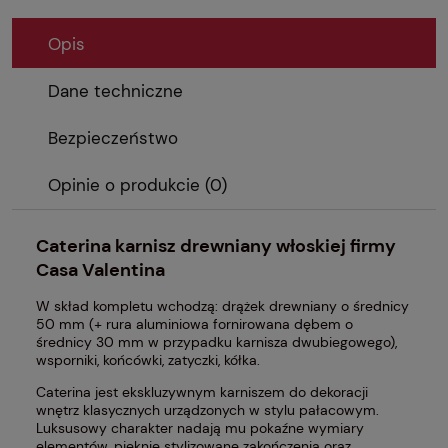
Opis
Dane techniczne
Bezpieczeństwo
Opinie o produkcie (0)
Caterina karnisz drewniany włoskiej firmy
Casa Valentina
W skład kompletu wchodzą: drążek drewniany o średnicy
50 mm (+ rura aluminiowa fornirowana dębem o
średnicy 30 mm w przypadku karnisza dwubiegowego),
wsporniki, końcówki, zatyczki, kółka.
Caterina jest ekskluzywnym karniszem do dekoracji
wnętrz klasycznych urządzonych w stylu pałacowym.
Luksusowy charakter nadają mu pokaźne wymiary
elementów, pięknie stylizowane zakończenia oraz