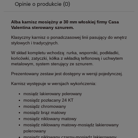
Opinie o produkcie (0)
Alba karnisz mosiężny ø 30 mm włoskiej firmy Casa
Valentina sterowany sznurem.
Klasyczny karnisz o ponadczasowej linii pasujący do wnętrz
stylowych i tradycyjnych.
W skład kompletu wchodzą: rurka, wsporniki, podkładki,
końcówki, zatyczki, kółka z wkładką teflonową i uchwytem
metalowym, system sterujący ze sznurem.
Prezentowany zestaw jest dostępny w wersji pojedynczej.
Karnisz występuje w wersjach wykończenia:
mosiądz lakierowany polerowany
mosiądz pozłacany 24 KT
mosiądz chromowany
mosiądz brąz matowy
mosiądz niklowany matowy
mosiądz niklowany matowy-mosiądz lakierowany
polerowany
mosiądz niklowany czarny-mosiądz lakierowany