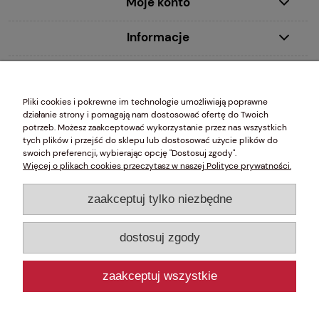
Moje konto
Informacje
MDecor studio Ewa Młynczyk 00-020 Warszawa, ul. Chmielna 2/31 wpisana do Centralnej Ewidencji i Informacji
Pliki cookies i pokrewne im technologie umożliwiają poprawne
o Działalności Gospodarczej (CEIDG) prowadzonej przez Ministra Gospodarki, NIP 5261049203 REGON
działanie strony i pomagają nam dostosować ofertę do Twoich
010761464
potrzeb. Możesz zaakceptować wykorzystanie przez nas wszystkich
tych plików i przejść do sklepu lub dostosować użycie plików do
swoich preferencji, wybierając opcję "Dostosuj zgody".
Więcej o plikach cookies przeczytasz w naszej Polityce prywatności.
Szlachetne Systemy Dekoracji Okien
zaakceptuj tylko niezbędne
Karnisze z czystego mosiądzu
dostosuj zgody
Karnisze ze stali szlachetnej
Karnisze żelazne (Rzemiosło)
zaakceptuj wszystkie
Wysokogatunkowe systemy
aluminiowe