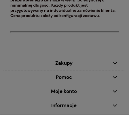
minimalnej długości. Każdy produkt jest
przygotowywany na indywidualne zamówienie klienta.
Cena produktu zależy od konfiguracji zestawu.
Zakupy
Pomoc
Moje konto
Informacje
MDecor studio Ewa Młynczyk 00-020 Warszawa, ul. Chmielna 2/31 wpisana do Centralnej Ewidencji i Informacji