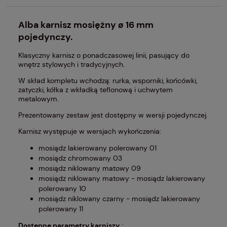
Alba karnisz mosiężny ø 16 mm
pojedynczy.
Klasyczny karnisz o ponadczasowej linii, pasujący do
wnętrz stylowych i tradycyjnych.
W skład kompletu wchodzą: rurka, wsporniki, końcówki,
zatyczki, kółka z wkładką teflonową i uchwytem
metalowym.
Prezentowany zestaw jest dostępny w wersji pojedynczej.
Karnisz występuje w wersjach wykończenia:
mosiądz lakierowany polerowany 01
mosiądz chromowany 03
mosiądz niklowany matowy 09
mosiądz niklowany matowy - mosiądz lakierowany
polerowany 10
mosiądz niklowany czarny - mosiądz lakierowany
polerowany 11
Dostępne parametry karniszy
: