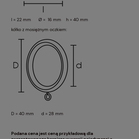
l = 22 mm Ø = 16 mm h = 40 mm
kółko z mosiężnym oczkiem:
D = 40 mm d = 28 mm
Podana cena jest ceną przykładową dla
prezentowanego karnisza w wersji pojedynczej o