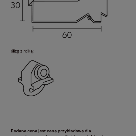
ślizg z rolką:
Podana cena jest ceną przykładową dla