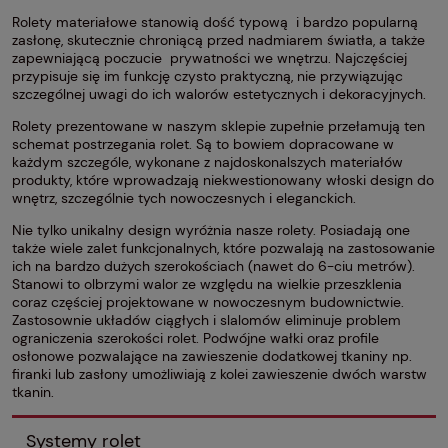
Rolety materiałowe stanowią dość typową i bardzo popularną
zasłonę, skutecznie chroniącą przed nadmiarem światła, a także
zapewniającą poczucie prywatności we wnętrzu. Najczęściej
przypisuje się im funkcję czysto praktyczną, nie przywiązując
szczególnej uwagi do ich walorów estetycznych i dekoracyjnych.
Rolety prezentowane w naszym sklepie zupełnie przełamują ten
schemat postrzegania rolet. Są to bowiem dopracowane w
każdym szczególe, wykonane z najdoskonalszych materiałów
produkty, które wprowadzają niekwestionowany włoski design do
wnętrz, szczególnie tych nowoczesnych i eleganckich.
Nie tylko unikalny design wyróżnia nasze rolety. Posiadają one
także wiele zalet funkcjonalnych, które pozwalają na zastosowanie
ich na bardzo dużych szerokościach (nawet do 6-ciu metrów).
Stanowi to olbrzymi walor ze względu na wielkie przeszklenia
coraz częściej projektowane w nowoczesnym budownictwie.
Zastosownie układów ciągłych i slalomów eliminuje problem
ograniczenia szerokości rolet. Podwójne wałki oraz profile
osłonowe pozwalające na zawieszenie dodatkowej tkaniny np.
firanki lub zasłony umożliwiają z kolei zawieszenie dwóch warstw
tkanin.
Systemy rolet