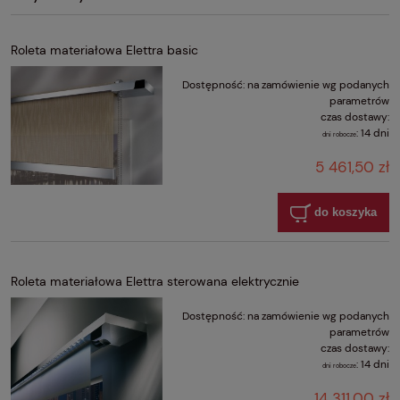
Roleta materiałowa Elettra basic
Dostępność:
na zamówienie wg podanych
parametrów
czas dostawy:
:
14 dni
dni robocze
5 461,50 zł
do koszyka
Roleta materiałowa Elettra sterowana elektrycznie
Dostępność:
na zamówienie wg podanych
parametrów
czas dostawy:
:
14 dni
dni robocze
14 311,00 zł