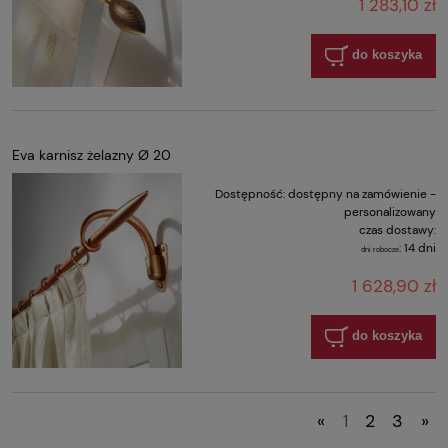
1 283,10 zł
do koszyka
Eva karnisz żelazny Ø 20
Dostępność:
dostępny na zamówienie -
personalizowany
czas dostawy:
:
14 dni
dni robocze
1 628,90 zł
do koszyka
«
1
2
3
»