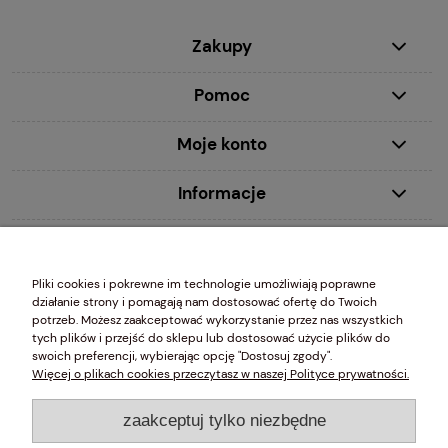
Zakupy
Pomoc
Moje konto
Informacje
MDecor studio Ewa Młynczyk 00-020 Warszawa, ul. Chmielna 2/31 wpisana do Centralnej Ewidencji i Informacji
Pliki cookies i pokrewne im technologie umożliwiają poprawne
o Działalności Gospodarczej (CEIDG) prowadzonej przez Ministra Gospodarki, NIP 5261049203 REGON
działanie strony i pomagają nam dostosować ofertę do Twoich
010761464
potrzeb. Możesz zaakceptować wykorzystanie przez nas wszystkich
tych plików i przejść do sklepu lub dostosować użycie plików do
swoich preferencji, wybierając opcję "Dostosuj zgody".
Więcej o plikach cookies przeczytasz w naszej Polityce prywatności.
Szlachetne Systemy Dekoracji Okien
zaakceptuj tylko niezbędne