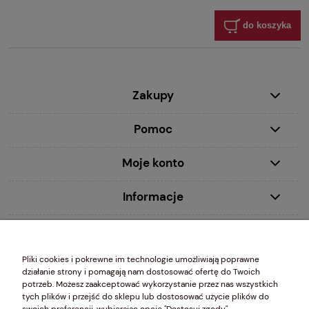
do koszyka
Zakupy
Pomoc
Moje konto
Informacje
MDecor studio Ewa Młynczyk 00-020 Warszawa, ul. Chmielna 2/31 wpisana do Centralnej Ewidencji i Informacji
Pliki cookies i pokrewne im technologie umożliwiają poprawne
o Działalności Gospodarczej (CEIDG) prowadzonej przez Ministra Gospodarki, NIP 5261049203 REGON
działanie strony i pomagają nam dostosować ofertę do Twoich
010761464
potrzeb. Możesz zaakceptować wykorzystanie przez nas wszystkich
tych plików i przejść do sklepu lub dostosować użycie plików do