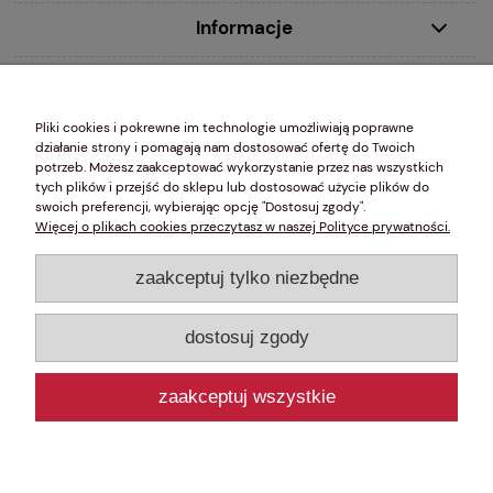
Informacje
MDecor studio Ewa Młynczyk 00-020 Warszawa, ul. Chmielna 2/31 wpisana do Centralnej Ewidencji i Informacji
Pliki cookies i pokrewne im technologie umożliwiają poprawne
o Działalności Gospodarczej (CEIDG) prowadzonej przez Ministra Gospodarki, NIP 5261049203 REGON
działanie strony i pomagają nam dostosować ofertę do Twoich
010761464
potrzeb. Możesz zaakceptować wykorzystanie przez nas wszystkich
tych plików i przejść do sklepu lub dostosować użycie plików do
swoich preferencji, wybierając opcję "Dostosuj zgody".
Więcej o plikach cookies przeczytasz w naszej Polityce prywatności.
Szlachetne Systemy Dekoracji Okien
zaakceptuj tylko niezbędne
Karnisze z czystego mosiądzu
dostosuj zgody
Karnisze ze stali szlachetnej
Karnisze żelazne (Rzemiosło)
zaakceptuj wszystkie
Wysokogatunkowe systemy
aluminiowe