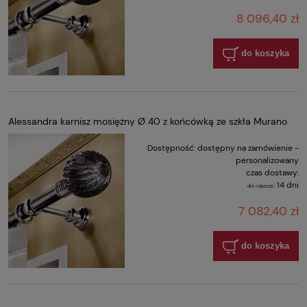
8 096,40 zł
do koszyka
Alessandra karnisz mosiężny Ø 40 z końcówką ze szkła Murano
Dostępność:
dostępny na zamówienie -
personalizowany
czas dostawy:
:
14 dni
dni robocze
7 082,40 zł
do koszyka